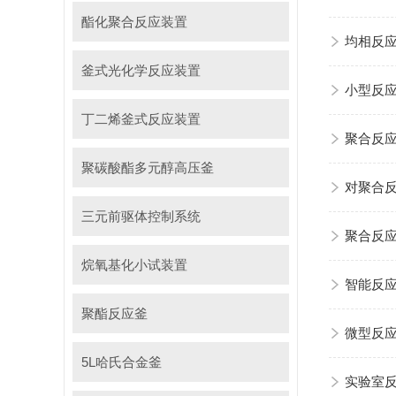
酯化聚合反应装置
均相反
釜式光化学反应装置
小型反
丁二烯釜式反应装置
聚合反
聚碳酸酯多元醇高压釜
对聚合反
三元前驱体控制系统
聚合反
烷氧基化小试装置
智能反
聚酯反应釜
微型反
5L哈氏合金釜
实验室反