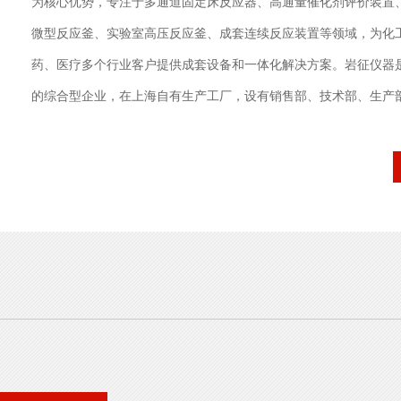
为核心优势，专注于多通道固定床反应器、高通量催化剂评价装置
微型反应釜、实验室高压反应釜、成套连续反应装置等领域，为化
药、医疗多个行业客户提供成套设备和一体化解决方案。岩征仪器
的综合型企业，在上海自有生产工厂，设有销售部、技术部、生产
门，产品远销国外。“创新"作为公司研发的核心理念，已经深入到
处。通过自主创新，上海岩征目前已有多项自主产品，形成了厚重
司的高速发展，已经形成覆盖全国的营销网络和应用服务体系。