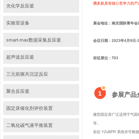
携多款具有核心竞争力的产
光化学反应釜
实验室设备
展会地址：南京国际青年会
smart-max数据采集反应釜
会议日期：2023年4月9日-
超声波反应釜
岩征展位：T03
三元前驱共沉淀反应
聚合反应釜
1
参展产品
固定床催化剂评价装置
微型固定床广泛适用于气固
等。
二氧化碳气液平衡装置
岩征 YZuBPR 系统亦