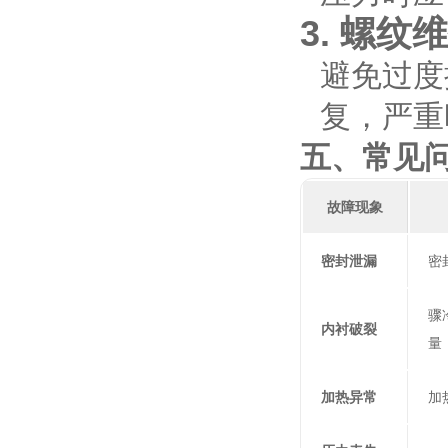
3.
螺纹维
避免过度
复，严重
五、常见
故障现象
密封泄漏
密
骤冷
内衬破裂
量
加热异常
加