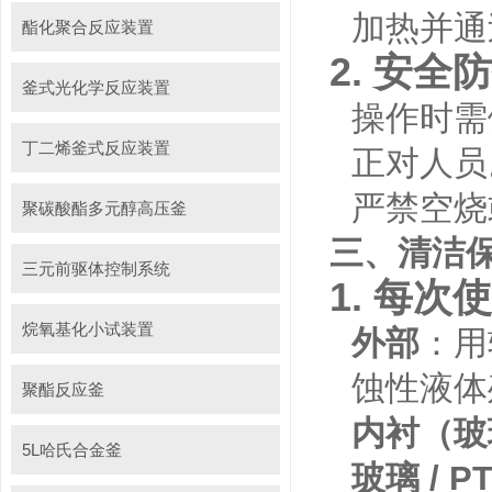
加热并通
酯化聚合反应装置
2.
安全防
釜式光化学反应装置
操作时需
丁二烯釜式反应装置
正对人员
严禁空烧
聚碳酸酯多元醇高压釜
三、清洁
三元前驱体控制系统
1.
每次使
烷氧基化小试装置
外部
：用
蚀性液体
聚酯反应釜
内衬（玻璃
5L哈氏合金釜
玻璃 / P