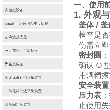
一、使用
实验室设备
1.
外观与
釜体 / 
smart-max数据采集反应釜
检查是否
超声波反应釜
伤需立即
三元前驱共沉淀反应
密封圈
：
确认 O
聚合反应釜
用酒精擦
固定床催化剂评价装置
安全装置
二氧化碳气液平衡装置
压力表
：
止使用失
高压固定床装置