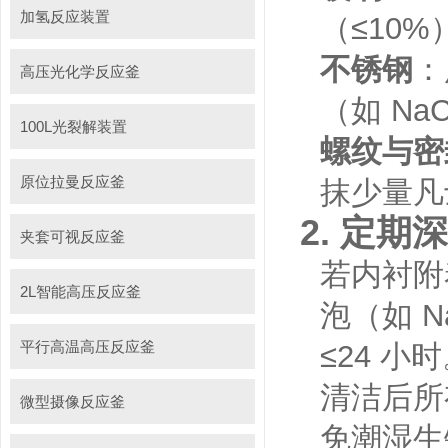
加氢反应装置
（≤10
不锈钢
：
高压光化学反应釜
（如 Na
100L光裂解装置
螺纹与密
原位拉曼反应釜
抹少量凡
2.
定期深
夹套可视反应釜
若内衬附
2L智能高压反应釜
泡（如 
平行高温高压反应釜
≤24 小
清洁后所
微型摄像反应釜
免潮湿生