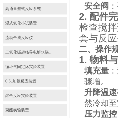
安全阀
：
高通量釜式反应系统
2.
配件完
湿式氧化小试装置
检查搅拌
套与反应
流动合成反应仪
二、操作
二氧化碳超临界电解水煤浆制甲烷装置
1.
物料与
循环气固定床实验装置
填充量
：
骤增。
0.5L加氢反应装置
升降温速
聚合反应实验装置
然冷却至
聚酯实验装置
压力监控