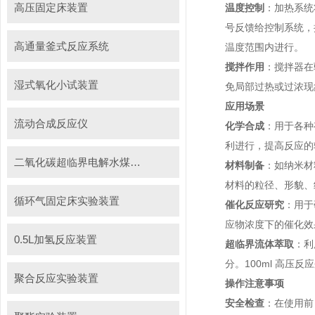
高压固定床装置
温度控制
：加热系统
号反馈给控制系统，
高通量釜式反应系统
温度范围内进行。
搅拌作用
：搅拌器在
湿式氧化小试装置
免局部过热或过浓现
应用场景
流动合成反应仪
化学合成
：用于各种
利进行，提高反应的
二氧化碳超临界电解水煤浆制甲烷装置
材料制备
：如纳米材
材料的粒径、形貌、
循环气固定床实验装置
催化反应研究
：用于
应物浓度下的催化效
0.5L加氢反应装置
超临界流体萃取
：利
分。100ml 高
聚合反应实验装置
操作注意事项
安全检查
：在使用前