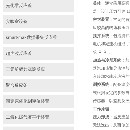
釜体
：通常采用高强
光化学反应釜
盖，设计压力可达 1
密封装置
：常见的有
实验室设备
应较高的转速和压力
搅拌系统
：包括搅拌
smart-max数据采集反应釜
电机和减速机组成，
1
2
求
。
超声波反应釜
加热与冷却系统
：加
蒸汽加热和导热油加
三元前驱共沉淀反应
入冷却水或冷冻液的
测控系统
：配备温度
聚合反应釜
统根据设定的参数自
传感器，以监测反应
固定床催化剂评价装置
工作原理
二氧化碳气液平衡装置
压力形成
：当反应釜
无法逸出，从而使釜