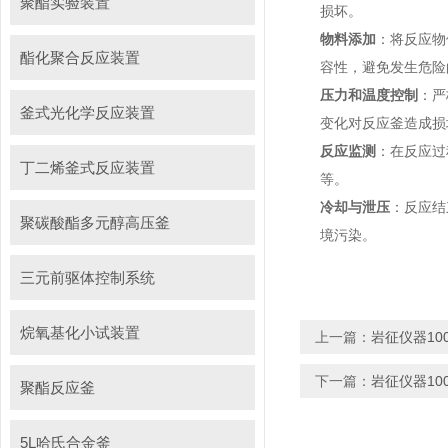
聚酯实验装置
损坏。
物料添加
：将反应物
酯化聚合反应装置
容性，避免发生危险
压力和温度控制
：严
釜式光化学反应装置
变化对反应釜造成损
反应监测
：在反应过
丁二烯釜式反应装置
等。
冷却与泄压
：反应结
聚碳酸酯多元醇高压釜
境污染。
三元前驱体控制系统
烷氧基化小试装置
上一篇：
岩征仪器10
下一篇：
岩征仪器10
聚酯反应釜
5L哈氏合金釜