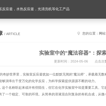
压反应釜，水热反应釜，光清洗机等化工产品
章
您的位置：
网站
/ ARTICLE
实验室中的“魔法容器“：探
更新时间：2024-05-06 点击次数
妙世界里，实验室反应釜犹如一位默默无闻的“魔法师”，承载着无数
能够演绎出千变万化的化学反应，为科学探索提供源源不断的动力。
个名称听起来或许有些陌生，但它在化学实验室中却是重要工具。它的设
供了一个稳定、可靠的环境。从简单的溶液混合到复杂的有机合成，从微