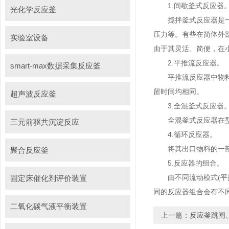
1.间歇釜式反应器
光化学反应釜
搅拌釜式反应器是一种
压力等。有些在简体外
实验室设备
由于其灵活、简便，在
2.平推流反应器。
smart-max数据采集反应釜
平推流反应器中物料的
留时间均相同。
超声波反应釜
3.全混釜式反应器
全混釜式反应器在型式
三元前驱共沉淀反应
4.循环反应器。
将其出口物料的一部
聚合反应釜
5.反应器的组合。
由不同流动模式(平推
固定床催化剂评价装置
同的反应器组合会有不
二氧化碳气液平衡装置
上一篇：
反应釜跳闸