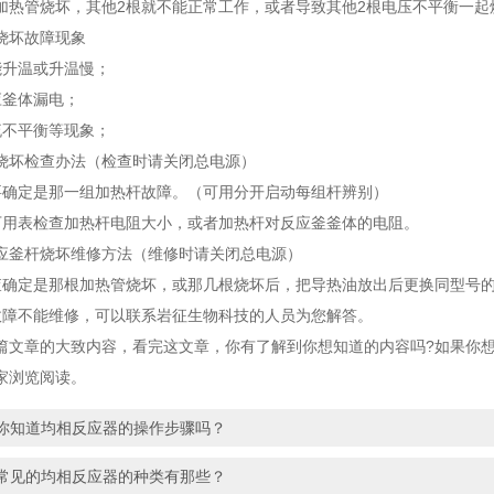
加热管烧坏，其他2根就不能正常工作，或者导致其他2根电压不平衡一起
坏故障现象
升温或升温慢；
釜体漏电；
不平衡等现象；
坏检查办法（检查时请关闭总电源）
定是那一组加热杆故障。（可用分开启动每组杆辨别）
表检查加热杆电阻大小，或者加热杆对反应釜釜体的电阻。
釜杆烧坏维修方法（维修时请关闭总电源）
定是那根加热管烧坏，或那几根烧坏后，把导热油放出后更换同型号的
不能维修，可以联系岩征生物科技的人员为您解答。
篇文章的大致内容，看完这文章，你有了解到你想知道的内容吗?如果你
家浏览阅读。
你知道均相反应器的操作步骤吗？
常见的均相反应器的种类有那些？