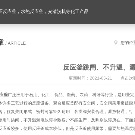
压反应釜，水热反应釜，光清洗机等化工产品
章
您的位
/ ARTICLE
反应釜跳闸、不升温、
更新时间：2021-05-21 点击次数
应釜
广泛应用于石油、化工、食品、医药、农药、科研等行业，是用业完
体许多工艺过程的反应设备。聚合反应釜配有安全阀，安全阀采用爆破膜
阀，往复关闭形式，密封可靠经久耐用，各类阀安装合理，泄放畅通，*。
时跳闸，不升温漏电故障导致客户不能生产，及判别故障所在。下面就
反应釜较多，使用反应釜成本较低，但是反应釜使用频繁，需要加热温度