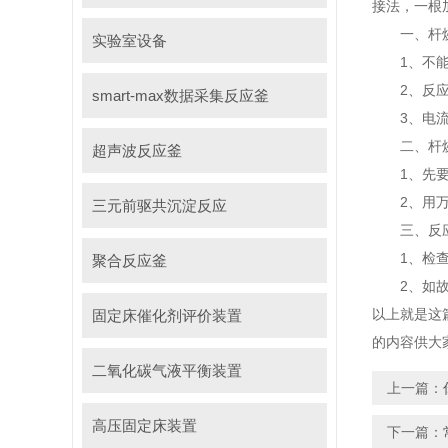
接法，一根
一、杆烧
实验室设备
1、不能
2、反应
smart-max数据采集反应釜
3、电流
二、杆烧
超声波反应釜
1、先要确
2、用万用
三元前驱共沉淀反应
三、反应
1、检查确
聚合反应釜
2、如故障
以上就是这
固定床催化剂评价装置
的内容供大
二氧化碳气液平衡装置
上一篇：
高压固定床装置
下一篇：