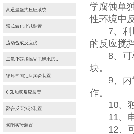
学腐蚀单独
高通量釜式反应系统
性环境中
湿式氧化小试装置
7、利用
的反应搅
流动合成反应仪
8、可根
二氧化碳超临界电解水煤浆制甲烷装置
块。
循环气固定床实验装置
9、内置
作。
0.5L加氢反应装置
10、独
聚合反应实验装置
11、电
聚酯实验装置
12、可