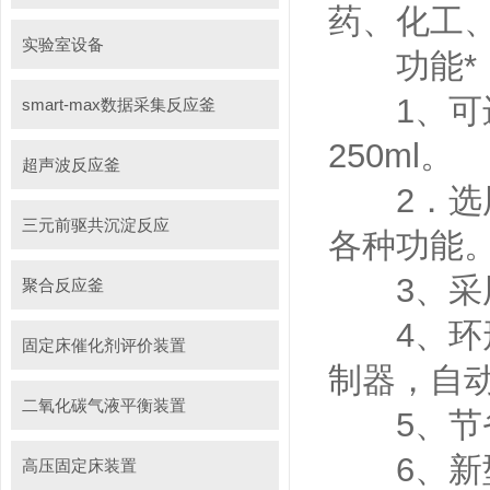
药、化工
实验室设备
功能*
1、可进
smart-max数据采集反应釜
250ml。
超声波反应釜
2．选用
三元前驱共沉淀反应
各种功能
3、采用P
聚合反应釜
4、环形
固定床催化剂评价装置
制器，自
二氧化碳气液平衡装置
5、节省
6、新型
高压固定床装置