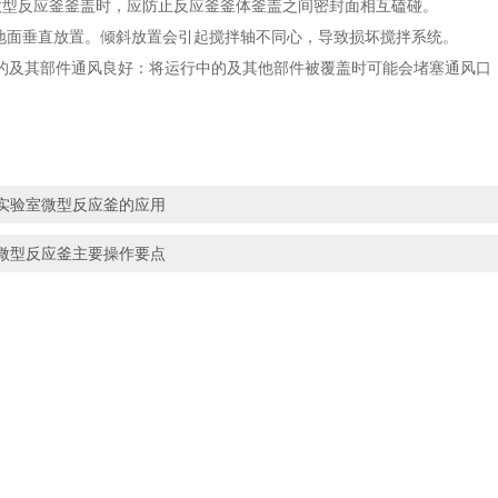
反应釜釜盖时，应防止反应釜釜体釜盖之间密封面相互磕碰。
面垂直放置。倾斜放置会引起搅拌轴不同心，导致损坏搅拌系统。
其部件通风良好：将运行中的及其他部件被覆盖时可能会堵塞通风口，
实验室微型反应釜的应用
微型反应釜主要操作要点