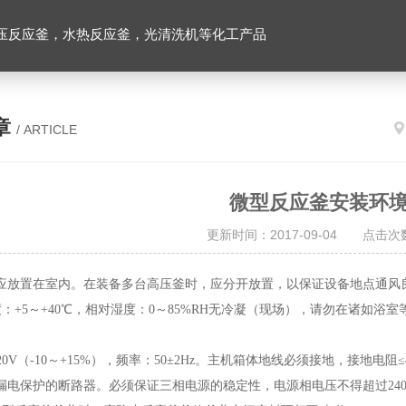
压反应釜，水热反应釜，光清洗机等化工产品
章
/ ARTICLE
微型反应釜安装环
更新时间：2017-09-04 点击次数
应放置在室内。在装备多台高压釜时，应分开放置，以保证设备地点通风
+5～+40
℃
，
相对湿度：0～85%RH无冷凝（现场），请勿在诸如浴
V（-10～+15%），频率：50±2Hz。主机箱体地线必须接地，接地
漏电保护的断路器。必须保证三相电源的稳定性，电源相电压不得超过24