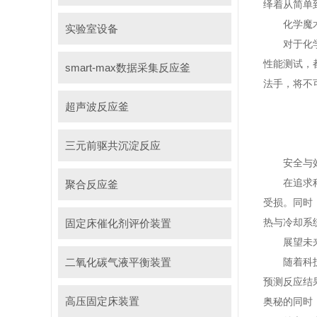
绎着从简单
化学魔术
实验室设备
对于化学研
性能测试，
smart-max数据采集反应釜
法手，将不
超声波反应釜
三元前驱共沉淀反应
安全与效
在追求科学
聚合反应釜
受损。同时
热与冷却系
固定床催化剂评价装置
展望未来
二氧化碳气液平衡装置
随着科技的
预测反应结
高压固定床装置
奥秘的同时