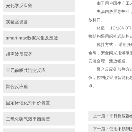
由于用户因生产工艺、
光化学反应釜
夹套内放置导热油，由
放料口。
实验室设备
材质： 1Cr18Ni9
接结构采用螺栓式结构
smart-max数据采集反应釜
搅拌方式： 采用强磁筒
全阀，安全阀采用爆破
超声波反应釜
安装合理，泄放畅通。
聚合反应釜加热方式：
三元前驱共沉淀反应
仪，控制仪采用智能化
点。
聚合反应釜
固定床催化剂评价装置
上一篇：
平行反应器
二氧化碳气液平衡装置
下一篇：
使用不锈钢