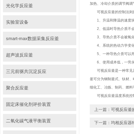
加热、冷却介质的调节阀调
光化学反应釜
可视反应釜的控制法则
1、升温和降温的速度块
实验室设备
2、低温时导热介质不会
3、导热介质不会被氧化
smart-max数据采集反应釜
4、系统的热动力学变化
5、一种导热介质可以用于
超声波反应釜
6、使用成本低，一劳
可视反应釜是一种常见且相
三元前驱共沉淀反应
釜可分为钢制釜式、钛材、
聚合反应釜
细化工、冶炼、制药、燃料
可视反应釜温度系统控制
固定床催化剂评价装置
上一篇：
可视反应釜
二氧化碳气液平衡装置
下一篇：
均相反应器