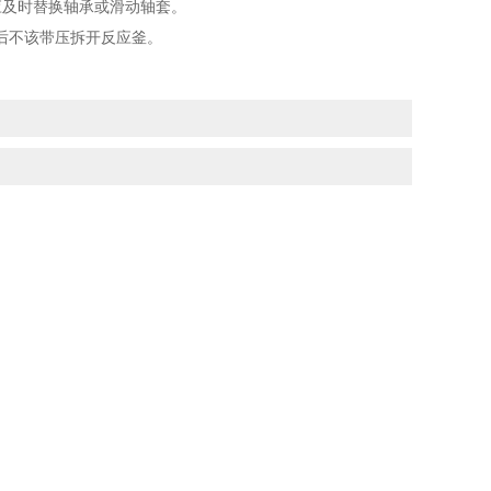
及时替换轴承或滑动轴套。
后不该带压拆开反应釜。