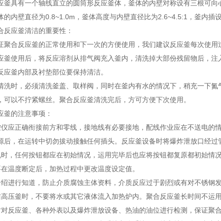
具有一个轴线直立的圆筒形反应釜体，釜体的内壁对称设有三根可向心
的内壁直径为0.8~1.0m，釜体高度与内壁直径比为2.6~4.5:1，釜内插
反应釜清洁的重要性：
合反应釜的正常使用和下一次的方便使用，我们建议反应釜每次使用
使用后，将反应溶剂从排气阀充入釜内，清洗掉大部份残留物后，注入
反应釜内部及衬垫部位要保持清洁。
时，必须清洗釜盖、取样阀，同时在釜内有水的情况下，稍充一下氮气
，可以不拧紧螺丝。聚合反应釜清洗完后，方可方便下次使用。
釜的注意事项：
应正确衔接前方和零线，接地线有必要接地，配线作业应在不送电的情
源后，在运转中切勿拔动接触任何插头。反应釜设备时将爆炸泄放口经过
，任何按钮都应在初始情况，运用完毕后也应将按钮都复原都初始情
温度断定后，加热过程中更改温度设定值。
进行知道，防止介质腐蚀主体资料，介质反应过于剧烈或有对不锈钢发
压釜时，不要将水或其它液体流入加热炉内。聚合反应釜长时间不运用
反应釜、各种外表以及爆炸泄放设备、热油的油位进行检测，保证聚合