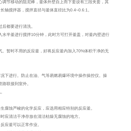
调节移动的阻尼棒，釜体外壁自上而下套设有三段夹套，其
设长轴搅拌器，搅拌直径与釜体直径比为0.4~0.6:1。
过后都要进行清洗。
水半釜进行搅拌10分钟，此时方可打开釜盖，对釜内壁进行
。暂时不用的反应釜，好将反应釜内加入70%体积干净的无
况下进行。防止在油、气等易燃易爆环境中操作操控仪。操
管路联接到室外。
况。
生腐蚀严峻的化学反应，应选用相应特别的反应釜。
时应清洁干净存放在清洁枯燥无腐蚀的地方。
反应釜可以正常作业。