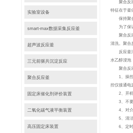
聚合反应釜
特征在于釜体
实验室设备
保持聚合
为了保证聚
smart-max数据采集反应釜
聚合反应釜
清洗。聚合
超声波反应釜
反应釜清洗
水乙醇浸泡
三元前驱共沉淀反应
聚合反应
1、操控仪
聚合反应釜
控仪接通电
2、开机时
固定床催化剂评价装置
3、不要在
二氧化碳气液平衡装置
4、对介绍
5、清洁高
高压固定床装置
6、定时对