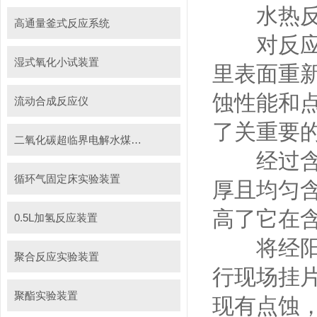
水热反应
高通量釜式反应系统
对反应釜
湿式氧化小试装置
里表面重
蚀性能和
流动合成反应仪
了关重要
二氧化碳超临界电解水煤浆制甲烷装置
经过含有
循环气固定床实验装置
厚且均匀
高了它在
0.5L加氢反应装置
将经阳极
聚合反应实验装置
行现场挂
聚酯实验装置
现有点蚀