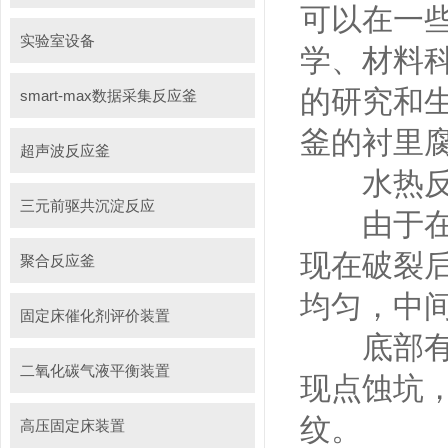
可以在一
实验室设备
学、材料
的研究和
smart-max数据采集反应釜
釜的衬里
超声波反应釜
水热反应
三元前驱共沉淀反应
由于在高
现在破裂
聚合反应釜
均匀，中
固定床催化剂评价装置
底部有浅
二氧化碳气液平衡装置
现点蚀坑
纹。
高压固定床装置