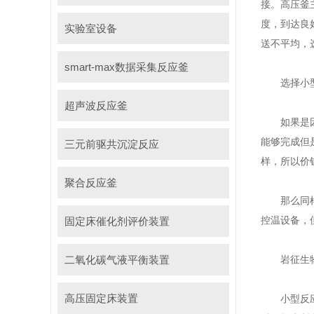
接。高压釜
度，到达良
实验室设备
送不平均，
smart-max数据采集反应釜
选择小型
超声波反应釜
如果是因为
能够完成但
三元前驱共沉淀反应
样，所以价
聚合反应釜
那么同样是
控温设备，
固定床催化剂评价装置
二氧化碳气液平衡装置
岩征生物生
高压固定床装置
小型反应釜