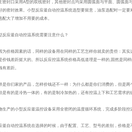
主密封口采用A型的双线密封，其他密封点均采用圆弧面与平面、圆弧面
好的密封效果。小型反应釜自动控温系统选型要留意，油泵选配时一定要
选配大了增加不用要的成本。
反应釜自动控温系统需要注意什么？
价格因素的话，同样的设备用在同样的工艺怎样你就卖的贵些：其实这
是价钱差距挺大的。所以反应控温系统价格高低道理是一样的,固然是同
钱有差距。
你们家的产品，怎样价钱还不一样：为什么都是你们消费的，但是两个
但是有的是冷热一体的，有的是制冷加热的，还有控温上下和工艺需求的
产的小型反应釜温控设备采用全密闭的温度循环系统，完成多阶段控
自动控温系统在选择的时候，由于配置、工艺、型号的差别，价格是不