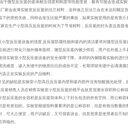
 由于微型反应釜的釜体耐压强度和刚度等性能变差，极有可能会造成实
的厂家会改薄实验室反应釜的法兰材料，这样做之后法兰会在未达到额定
温下的突然失效，同样会发生比较严重的事故，如果实验室用的是有害介
厂家在生产小型高压反应釜的时候为了节省材料，反应釜的封头直边直接省
了保证小型反应釜设备的强度,反应釜防腐性能和釜内的清洁要求对微型反应
往就进行简化只做外侧单面焊。微型反应釜内侧少焊后，用户在外观上不
使得实验室小型反应釜设备的安全保障下降。未焊的内侧随着实验的进行
清洗难度，渗入夹缝中的物质往往的成份不定，长期滞留夹缝中会满满腐
污染正在实验反应的产品物料。
较常见的缺陷是实验室小型高压反应釜内壁和釜内部件没有惊醒抛光处理，
反应釜销售人员在销售实验室小型反应釜的视乎会故意混淆全容积和公称
小型反应釜的全容积是反应釜筒体和上下封头包含的所有空间，而公称容
积是有差别的。实验室根据投料量要求的是公称容积，但是有相当数量的
时，可大占便宜，用户识破后，又可假装误会。但其危害是使用者在不知
言而喻的。