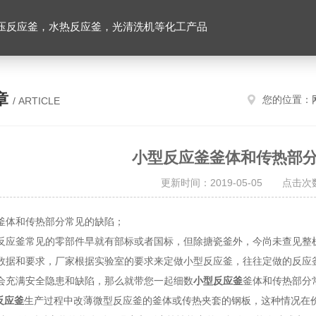
压反应釜，水热反应釜，光清洗机等化工产品
章
您的位置：
/ ARTICLE
小型反应釜釜体和传热部
更新时间：2019-05-05 点击次数
釜体和传热部分常见的缺陷；
反应釜常见的零部件早就有部标或者国标，但除搪瓷釜外，今尚未查见整
数据和要求，厂家根据实验室的要求来定做小型反应釜，往往定做的反应
会充满安全隐患和缺陷，那么就带您一起细数
小型反应釜
釜体和传热部分
反应釜
生产过程中改薄微型反应釜的釜体或传热夹套的钢板，这种情况在