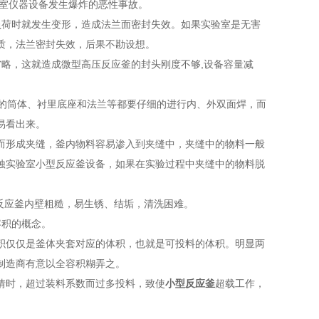
验室仪器设备发生爆炸的恶性事故。
负荷时就发生变形，造成法兰面密封失效。如果实验室是无害
质，法兰密封失效，后果不勘设想。
略，这就造成微型高压反应釜的封头刚度不够,设备容量减
釜的筒体、衬里底座和法兰等都要仔细的进行内、外双面焊，而
易看出来。
而形成夹缝，釜内物料容易渗入到夹缝中，夹缝中的物料一般
蚀实验室小型反应釜设备，如果在实验过程中夹缝中的物料脱
反应釜内壁粗糙，易生锈、结垢，清洗困难。
容积的概念。
积仅仅是釜体夹套对应的体积，也就是可投料的体积。明显两
制造商有意以全容积糊弄之。
情时，超过装料系数而过多投料，致使
小型反应釜
超载工作，