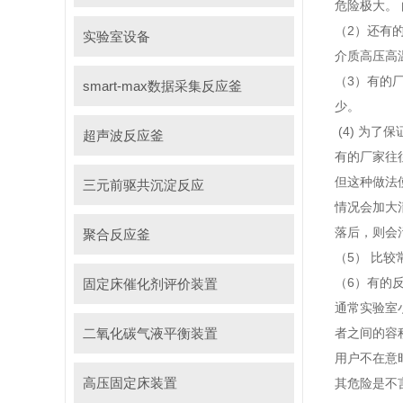
危险极大。
（2）还有
实验室设备
介质高压高
（3）有的
smart-max数据采集反应釜
少。
(4) 为
超声波反应釜
有的厂家往
但这种做法
三元前驱共沉淀反应
情况会加大
落后，则会
聚合反应釜
（5） 比
（6）有的
固定床催化剂评价装置
通常实验室
二氧化碳气液平衡装置
者之间的容
用户不在意
高压固定床装置
其危险是不