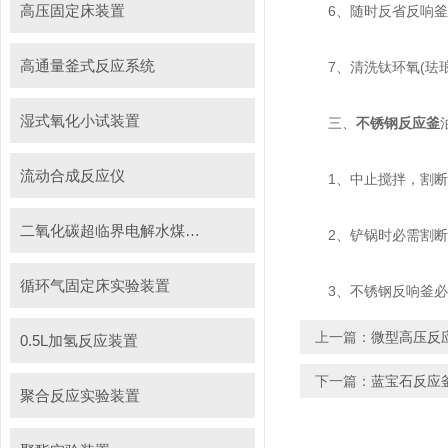
高压固定床装置
6、随时反省反响釜
高通量釜式反应系统
7、清洗钛环氧(珐琅
湿式氧化小试装置
三、
不锈钢反应釜
流动合成反应仪
1、中止搅拌，割断
二氧化碳超临界电解水煤浆制甲烷装置
2、铲锅时必需割断
循环气固定床实验装置
3、不锈钢反响釜必需
上一篇：
微型高压反
0.5L加氢反应装置
下一篇：
蓝宝石反应
聚合反应实验装置