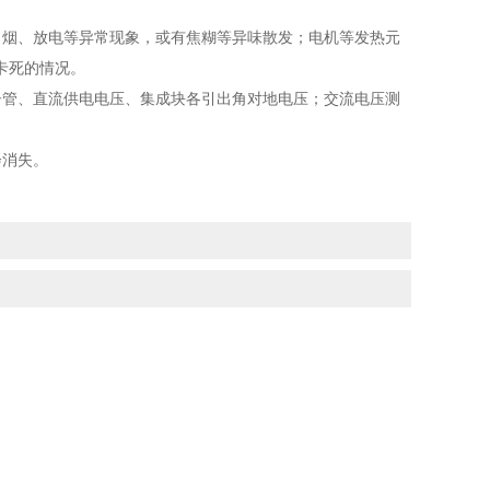
冒烟、放电等异常现象，或有焦糊等异味散发；电机等发热元
卡死的情况。
子管、直流供电电压、集成块各引出角对地电压；交流电压测
会消失。