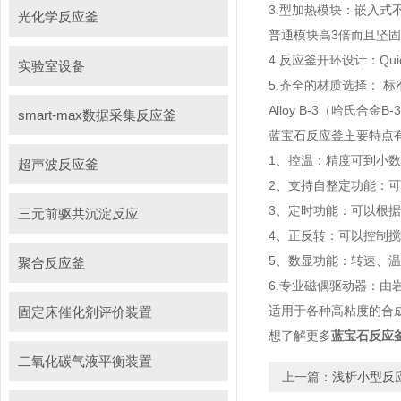
3.型加热模块：嵌入式
光化学反应釜
普通模块高3倍而且坚
4.反应釜开环设计：Q
实验室设备
5.齐全的材质选择： 标准配
Alloy B-3（哈氏合金B
smart-max数据采集反应釜
蓝宝石反应釜主要特点
1、控温：精度可到小数
超声波反应釜
2、支持自整定功能：
3、定时功能：可以根据
三元前驱共沉淀反应
4、正反转：可以控制
5、数显功能：转速、
聚合反应釜
6.专业磁偶驱动器：
适用于各种高粘度的
固定床催化剂评价装置
想了解更多
蓝宝石反应
二氧化碳气液平衡装置
上一篇：
浅析小型反