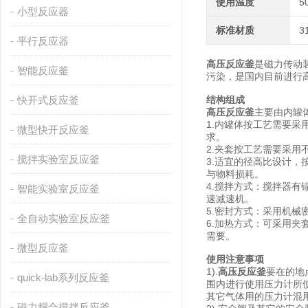
使用温度
5
小型反应器
标准材质
3
平行反应器
高压反应釜
是磁力传动
智能反应釜
污染，是国内目前进行
快开式反应釜
结构组成
高压反应釜
主要由内罐
1.内罐体按工艺需要采用
微型快开反应釜
求。
2.夹套按工艺需要采用不锈
搅拌实验室反应釜
3.适宜的径高比设计
与物料损耗。
4.搅拌方式：搅拌器
智能实验室反应釜
速减速机。
5.密封方式：采用机械
全自动实验室反应釜
6.加热方式：可采用
需要。
微型反应釜
使用注意事项
1).
高压反应釜
要在的地
quick-lab系列反应釜
围内进行使用压力计所
其它气体用的压力计混
磁力耦合搅拌反应釜