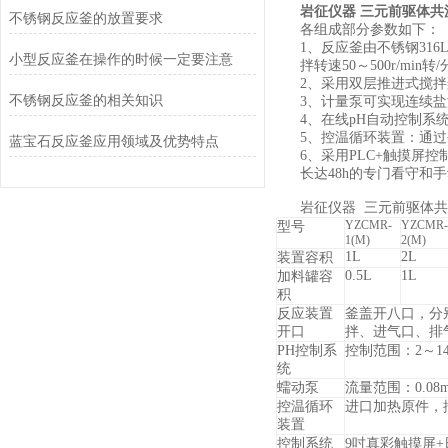
岩征仪器 三元前驱体共
不锈钢反应釜的放置要求
各组成部分参数如下：
1、反应釜由不锈钢316L
小型反应釜在操作的时候一定要注意
拌转速50～500r/min转
2、采用双层推进式搅
不锈钢反应釜的相关知识
3、计量泵可实现连续盐
4、在线pH自动控制系统
5、控温循环装置：通过夹
蓝宝石反应釜应用领域及优势特点
6、采用PLC+触摸
长达48h的专门看守和
岩征仪器 三元前驱体
YZCMR-
YZCMR-
型号
1(M)
2(M)
1L
2L
装置容积
0.5L
1L
加料罐容
积
反应装置
釜盖开
八
口
，
分
开口
拌、
进气口、排
PH控制系
控制范围：2～14p
统
蠕动泵
流量范围：0.08ml
控温循环
进口加热原件，
装置
控制系统
9吋真彩触摸屏+