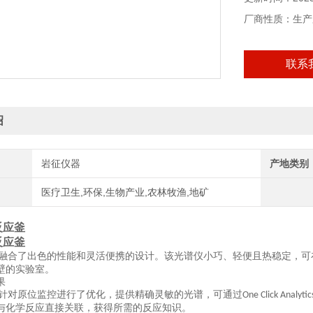
厂商性质：生产
联系
绍
岩征仪器
产地类别
医疗卫生,环保,生物产业,农林牧渔,地矿
反应釜
反应釜
融合了出色的性能和灵活便携的设计。该光谱仪小巧、轻便且热稳定，可
壁的实验室。
果
针对原位监控进行了优化，提供精确灵敏的光谱，可通过
One Click Analyti
与化学反应直接关联，获得所需的反应知识。