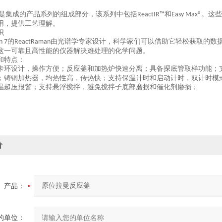
是集成的产品系列的组成部分，该系列中包括
和
。这些
ReactIR™
Easy Max®
工艺理解。
用，提供
识
的
由光谱学专家设计，科学家们可以借助它轻松获取的数
n 7
ReactRaman
这一可靠且高性能的仪器解决难处理的化学问题。
和特点：
卡环设计，操作方便；反应釜和加热炉快速分离；具备探底管取样功能；
；铸铜加热器，均热性高，传热快；支持保温计时和启动计时，双计时模
温超压报警；支持悬浮搅拌，避免搅拌子底部磨损和催化剂磨损；
价
产品：
的单位：