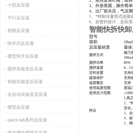
2、采用直角针阀，取
小型反应器
3、外形美观，操作简单
4、出厂前水压，气压
5、*特制冷凝塔式连
平行反应器
6、自密封设计，反应溶
智能快拆快卸
智能反应釜
型号
容积
10ml
快开式反应釜
反应釜材质
釜体3
磁力搅
搅拌方式
微型快开反应釜
500m
搅拌功率
80W
搅拌速度
0—15
搅拌实验室反应釜
定时设置
支持
超温保护
支持
智能实验室反应釜
温度整定
支持
使用温度范围
室温
2
使用压力范围
≤100b
全自动实验室反应釜
1.
2、
微型反应釜
安全
特点
3、
4
、标
quick-lab系列反应釜
5
、
阀
磁力耦合搅拌反应釜