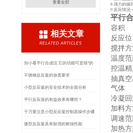
查看全部
8.
强力的循
9.
反应情况
平行
容积
相关文章
反应位
RELATED ARTICLES
搅拌方
温度范
别小看平行合成仪,它的功能可是很*的
控温精
不锈钢反应釜的放置要求
抽真空
气体
小型反应釜的安全技术的全面分析
冷凝回
平行反应器的有益效果有哪些？
加料方
千万要注意小型反应釜控制器操作步骤
调速范
微型反应釜具有较强的耐蚀性能
加热方