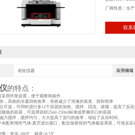
厂商性质：生产
联系
绍
岩征仪器
应用领域
仪
的特点：
装置采用环形设置，便于观察和操作
模块，高效的冷凝回收效率，有效减少了溶液的蒸发、拆卸简单
12位可选，可同时进行多12个容器的加热、搅拌、回流、蒸馏，提高了反
规格的容器，可选用容积25ml-250ml标准或带侧开口的容器
的磁力搅拌，搅拌均匀，大大提高了混匀的效率，缩短了反应时间。
中央配有惰性气体/真空进出接口，配合放射状的气体输送系统，可使反应
围：室温-180℃，精度±0.5℃