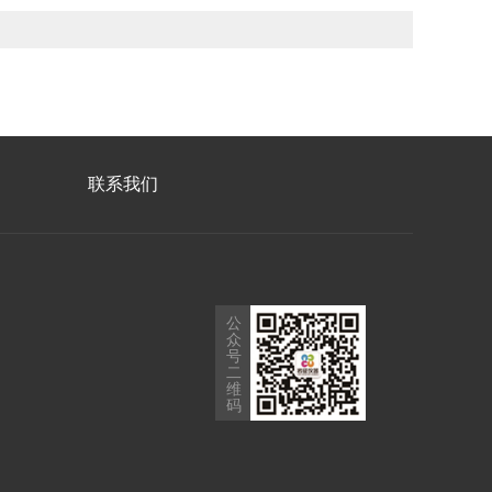
联系我们
公
众
号
二
维
码