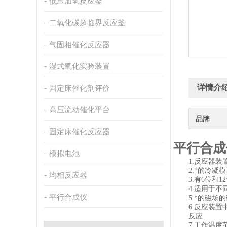
低压加氢反应釜
二氧化碳超临界反应釜
气固相催化反应器
湿式氧化实验装置
详情介
固定床催化剂评价
高压流动催化平台
品牌
固定床催化反应器
平行合成
模拟电池
1.
反应器
2.
*的冷凝
均相反应器
3.
有6位和
4.
适用于不同
平行合成仪
5.
*的磁场
6.
反应装置
反应
7.
工作温度范