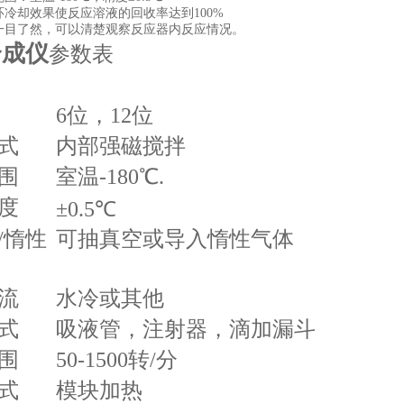
环冷却效果使反应溶液的回收率达到100%
一目了然，可以清楚观察反应器内反应情况。
合成仪
参数表
6位，12位
式
内部强磁搅拌
围
室温-180℃.
度
±0.5℃
/惰性
可抽真空或导入惰性气体
流
水冷或其他
式
吸液管，注射器，滴加漏斗
围
50-1500转/分
式
模块加热