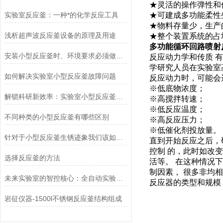
★灵活的操作弹性和
实验室反应釜：一种*的化学反应工具
★可建成多功能柔性
★物料存量少，生产
浅析超声波反应釜设备的原理及用途
★整个装置系统的占
多功能循环回路喷射
安装小型反应釜时、环境要求必须做到位
反应动力学和传质
学研究人员在实验室
如何解决实验室小型反应釜故障问题
反应动力时，可能会
※低底物浓度；
解锁科研新效率：实验室小型反应釜在化学实验、材料研发中的核心作用
※高搅拌转速；
※低反应温度；
不同种类的小型反应釜有哪些区别
※高反应压力；
※低催化剂投放量。
针对于小型反应釜生锈迹象我们该如何去除
直到开始反应之后，
控制
的，此时如改
选择反应釜的方法
活等。
在这种情况下
制因素，
很多非均
未来实验室的智控核心：全自动实验室反应釜的革新之旅
反应器的类型和规模
岩征仪器-1500l不锈钢反应釜结构组成