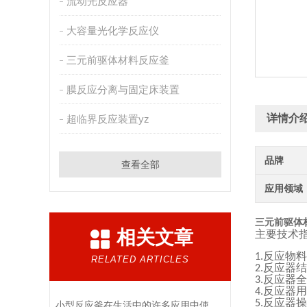
流动光反应器
大容量光化学反应仪
三元前驱体材料反应釜
膜反应分离与固定床装置
详情介
超临界反应装置yz
品牌
查看全部
应用领域
三元前驱体
相关文章
主要技术
反应物料
1
.
RELATED ARTICLES
反应器结
2.
反应器全
3
.
反应器用
4
.
反应器操
5
.
小型反应釜在生活中的许多应用中使用，但你知道多少？