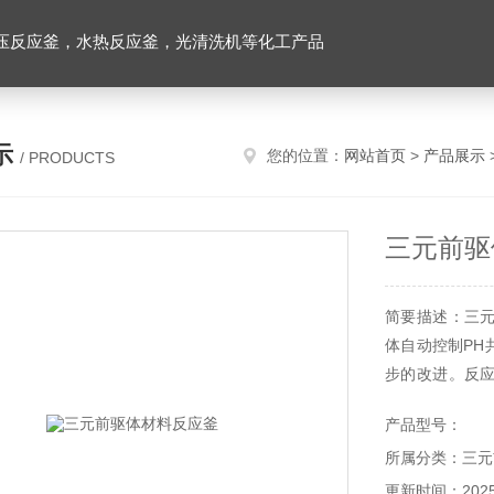
压反应釜，水热反应釜，光清洗机等化工产品
示
您的位置：
网站首页
>
产品展示
/ PRODUCTS
三元前驱
简要描述：三
体自动控制PH
步的改进。反
体均匀性强，
产品型号：
可以根据需求定
所属分类：三元
釜内可装载二维
更新时间：2025-