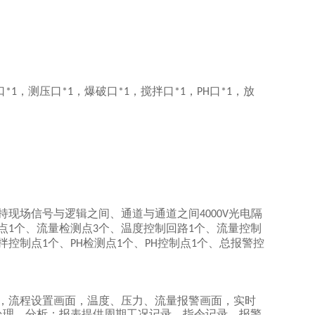
口
，测压口
，爆破口
，搅拌口
，
口
，放
*1
*1
*1
*1
PH
*1
持现场信号与逻辑之间、通道与通道之间
光电隔
4000V
点
个、流量检测点
个、温度控制回路
个、流量控制
1
3
1
拌控制点
个、
检测点
个、
控制点
个、总报警控
1
PH
1
PH
1
，流程设置画面，温度、压力、流量报警画面，实时
处理、分析；报表提供周期工况记录、指令记录、报警