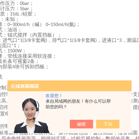
作压力：
；
0bar
计压力：
；
5bar
质：
硅胶；
316L /
：未知；
量：
（碱）
氨
；
0~300ml/h
0~150ml/h(
)
式：油浴；
式：锚式搅拌（内置挡板）；
：进气口
卡套阀
，排气口
卡套阀
，进液口
，测温
*1(3/8
)
*1(3/8
)
*3
溢流口
；
*1
机：
；
1500W
降，管线连接采用软连接；
装长条可视窗
条；
2
内部装
块可拆卸挡板；
4
统
控制系统概述
的控制系统是威纶触摸式显示屏和西门子系列
，其控制硬件支
PLC
欢迎您！
性高。本套装置共如下检测点，包括：温度检测点
个、压力检测
来自局域网的朋友！有什么可以帮
2
助您的吗？
启停
个、泵流量
个、升降控制点
个、电机电流检测点
个、搅
3
3
2
1
置电源控制
个。
1
控制软件
标准软件包进行二次开发。操作画面包括：监控画面，报警画面
，历史曲线画面等。能很好实现：过程监视控制；数据的采集、