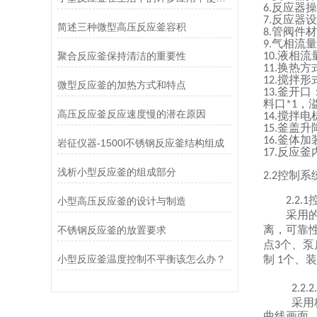
反应器操
6
.
反应器设
7
.
简述三种微型高压反应釜容积
管阀件材
8
.
气相流量
9
.
液相流
聚合反应釜保持清洁的重要性
1
0.
换热方
1
1.
搅拌形
1
2.
微型反应釜的加热方式和特点
釜开口
1
3.
料口
，
*1
高压反应釜反应速度慢的潜在原因
搅拌电
1
4.
釜盖升
1
5.
釜体加
1
6.
岩征仪器-1500l不锈钢反应釜结构组成
反应釜
1
7.
浅析小型反应釜的组成部分
控制系
2
.2
小型高压反应釜的设计与制造
2.2.1
采用
离，可靠
不锈钢反应釜的放置要求
点
个、泵
3
小型反应釜温度控制不平衡该怎么办？
制
个、装
1
2.2.2
.
采用
曲线画面