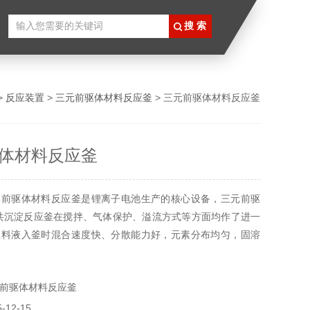
>
反应装置
>
三元前驱体材料反应釜
> 三元前驱体材料反应釜
体材料反应釜
元前驱体材料反应釜是锂离子电池生产的核心设备，三元前驱
共沉淀反应釜在搅拌、气体保护、溢流方式等方面均作了进一
应料液入釜时混合速度快、分散能力好，元素分布均匀，固溶
球形度好，振实密度等技术指标均达到优级。反应釜釜体大小
制。
前驱体材料反应釜
或三维摄像头，实时拍摄材料成型状况。
12-15