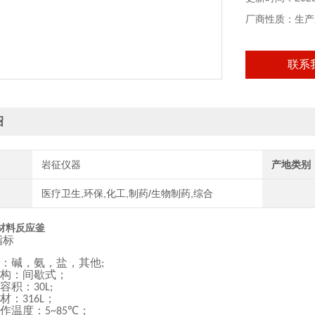
厂商性质：生产
联系
绍
岩征仪器
产地类别
医疗卫生,环保,化工,制药/生物制药,综合
材料反应釜
指标
：碱，氨，盐，其他
;
构：间歇式；
容积：
30L;
材：
；
316L
作温度：
℃；
5~85