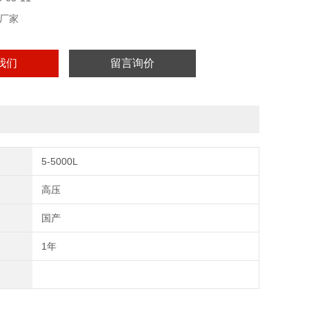
厂家
我们
留言询价
5-5000L
高压
国产
1年