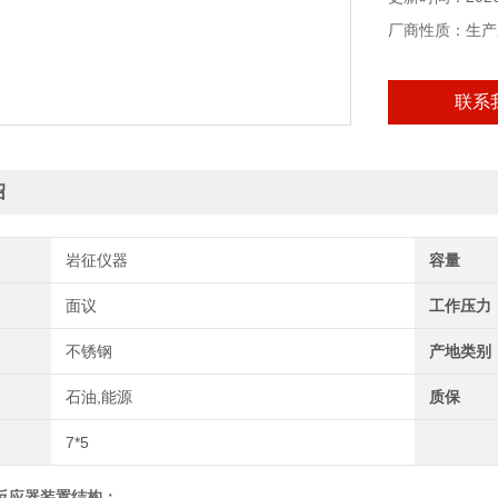
厂商性质：生产
联系
绍
岩征仪器
容量
面议
工作压力
不锈钢
产地类别
石油,能源
质保
7*5
反应器
装置结构：