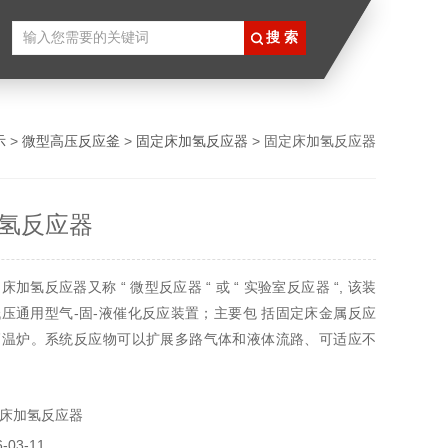
示
>
微型高压反应釜
>
固定床加氢反应器
> 固定床加氢反应器
氢反应器
加氢反应器又称 “ 微型反应器 “ 或 “ 实验室反应器 “, 该装
压通用型气-固-液催化反应装置；主要包 括固定床金属反应
高温炉。系统反应物可以扩展多路气体和液体流路、可适应不
。反应温度可以连续恒温稳态操作或程序升温非稳态操作方
色谱载气可以并用或串联方式，反应后的产物可以通过开关阀
床加氢反应器
采样，在线分析，数据处理。
03-11