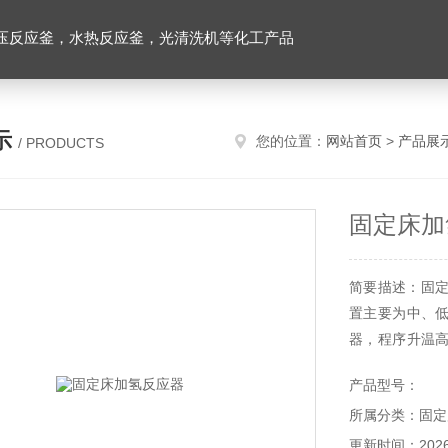
压反应釜，水热反应釜，光清洗机等化工产品
示
您的位置：
网站首页
>
产品展
/ PRODUCTS
固定床加
简要描述：固定床
置主要为中、低
器，程序升温
同的反应条件
产品型号：
式。反应气与
所属分类：固定
或六通阀间隔性
更新时间：2026-