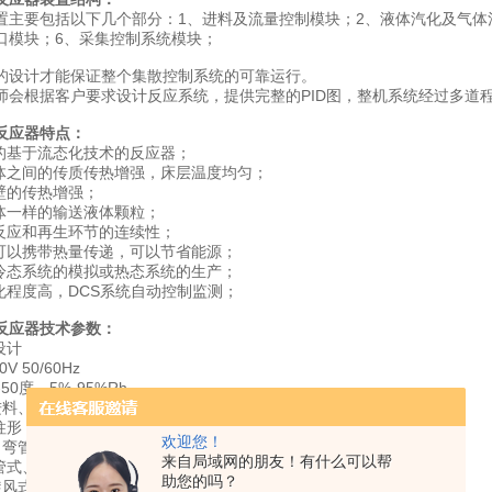
置主要包括以下几个部分：1、进料及流量控制模块；2、液体汽化及气体混
口模块；6、采集控制系统模块；
的设计才能保证整个集散控制系统的可靠运行。
师会根据客户要求设计反应系统，提供完整的PID图，整机系统经过多道
反应器
特点：
计的基于流态化技术的反应器；
固体之间的传质传热增强，床层温度均匀；
管壁的传热增强；
流体一样的输送液体颗粒；
现反应和再生环节的连续性；
粒可以携带热量传递，可以节省能源；
作冷态系统的模拟或热态系统的生产；
动化程度高，DCS系统自动控制监测；
反应器
技术参数：
设计
V 50/60Hz
50度，5%-95%Rh
进料、反应、再生、分离、传递
柱形，底部锥形，不锈钢材质
欢迎您！
 弯管型、减缩型、同心圆锥型、花洒型、导向板结构等
来自局域网的朋友！有什么可以帮
管式、管束式、环型
助您的吗？
旋风式分离器、布袋除尘