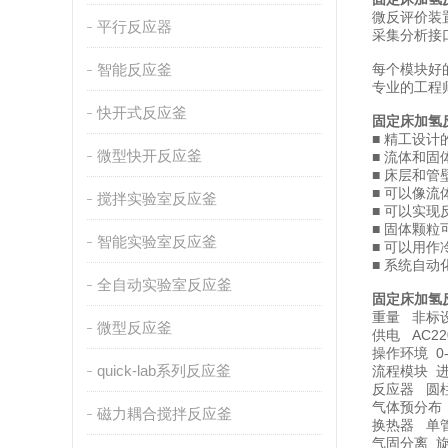
微反评价装
平行反应器
采集分析接
智能反应釜
每个模块好
专业的工程
快开式反应釜
固定床加氢
■ 精工设
微型快开反应釜
■ 流体和
■ 床层和
■ 可以像
搅拌实验室反应釜
■ 可以实
■ 固体颗
智能实验室反应釜
■ 可以用
■ 系统自
全自动实验室反应釜
固定床加氢
重量 非标
微型反应釜
供电 AC220
操作环境 0-
quick-lab系列反应釜
流程模块 
反应器 圆
气体预分布
磁力耦合搅拌反应釜
换热器 单
气固分离 