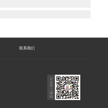
联系我们
公
众
号
二
维
码