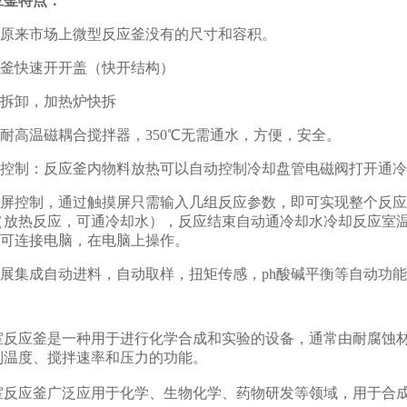
应釜特点：
原来市场上微型反应釜没有的尺寸和容积。
釜快速开开盖（快开结构）
拆卸，加热炉快拆
耐高温磁耦合搅拌器，350℃无需通水，方便，安全。
控制：反应釜内物料放热可以自动控制冷却盘管电磁阀打开通冷
屏控制，通过触摸屏只需输入几组反应参数，即可实现整个反应
（放热反应，可通冷却水），反应结束自动通冷却水冷却反应室
，可连接电脑，在电脑上操作。
展集成自动进料，自动取样，扭矩传感，ph酸碱平衡等自动功
应釜是一种用于进行化学合成和实验的设备，通常由耐腐蚀材
制温度、搅拌速率和压力的功能。
应釜广泛应用于化学、生物化学、药物研发等领域，用于合成