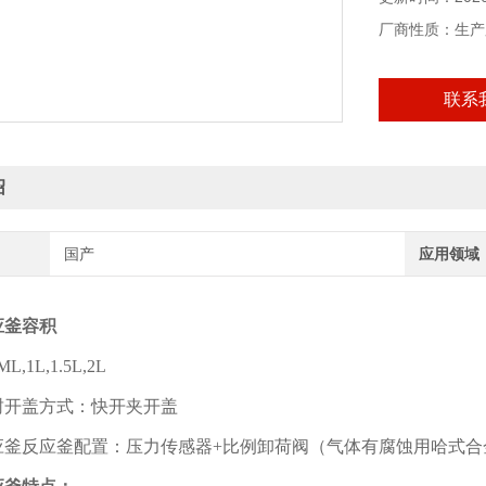
厂商性质：生产
联系
绍
国产
应用领域
应釜容积
,1L,1.5L,2L
封开盖方式：快开夹开盖
应釜反应釜配置：压力传感器+比例卸荷阀（气体有腐蚀用哈式合金