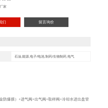
厂家
我们
留言询价
石油,能源,电子/电池,制药/生物制药,电气
防爆膜）+进气阀+出气阀+取样阀+冷却水进出盘管