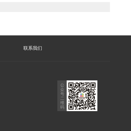
联系我们
公
众
号
二
维
码