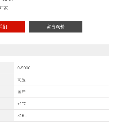
厂家
我们
留言询价
0-5000L
高压
国产
±1℃
316L