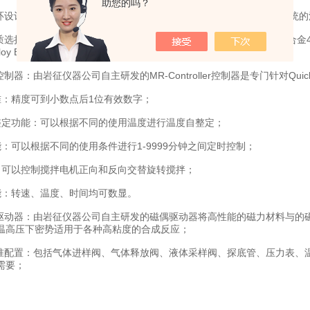
助您的吗？
开环设计：QuickLAB系列反应釜采用专业的反应釜开环设计，取代了传
选择： 标准配置优质T316SS不锈钢(316)，另有Alloy400（蒙乃尔合金400
lloy B-3（哈氏合金B-3）、Titanium （钛）等优质金属可选；
控制器：由岩征仪器公司自主研发的MR-Controller控制器是专门针对Qu
准：精度可到小数点后1位有效数字；
整定功能：可以根据不同的使用温度进行温度自整定；
能：可以根据不同的使用条件进行1-9999分钟之间定时控制；
：可以控制搅拌电机正向和反向交替旋转搅拌；
能：转速、温度、时间均可数显。
驱动器：由岩征仪器公司自主研发的磁偶驱动器将高性能的磁力材料与的磁耦合
温高压下密势适用于各种高粘度的合成反应；
标准配置：包括气体进样阀、气体释放阀、液体采样阀、探底管、压力表、
需要；