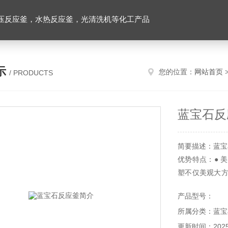
压反应釜，水热反应釜，光清洗机等化工产品
示
您的位置：
网站首页
/ PRODUCTS
蓝宝石反
简要描述：蓝宝
优势特点：● 
塑不仅美观大方
质的进口配件：
产品型号：
器、美国FIT
所属分类：蓝宝
配件为我们安全
更新时间：2025-