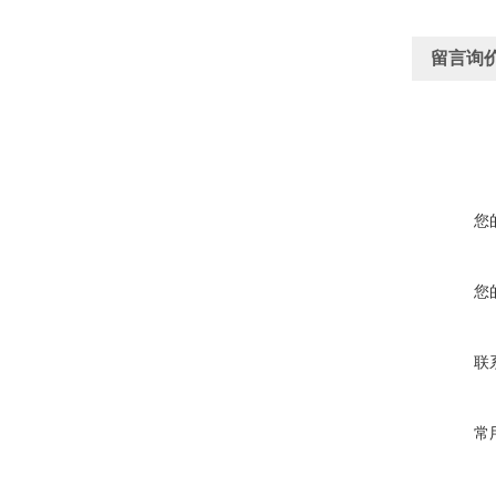
留言询
您
您
联
常