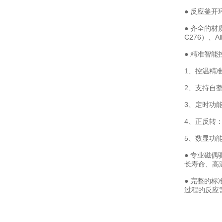
● 反应釜
● 齐全的材质
C276）、A
● 精准智能
1、控温精
2、支持自
3、定时功
4、正反转
5、数显功
● 专业磁偶
长寿命、高
● 完整的
过程的反应