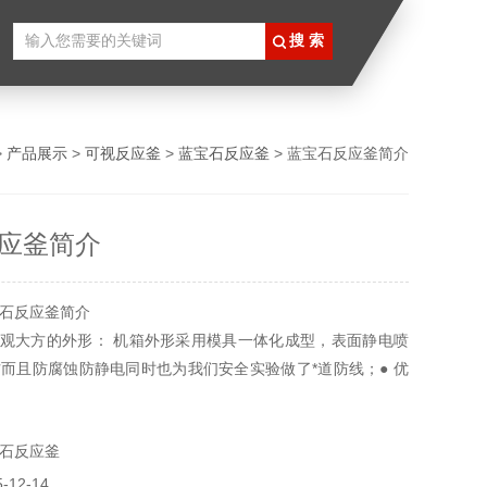
>
产品展示
>
可视反应釜
>
蓝宝石反应釜
> 蓝宝石反应釜简介
应釜简介
石反应釜简介
美观大方的外形： 机箱外形采用模具一体化成型，表面静电喷
而且防腐蚀防静电同时也为我们安全实验做了*道防线；● 优
 原装美国进口雅思科数显压力表、美国omega k型温度传感
OK比例卸荷阀压力可调节、美国FITOK高压针型阀等优质进口
石反应釜
实验做了第二道防线；
12-14