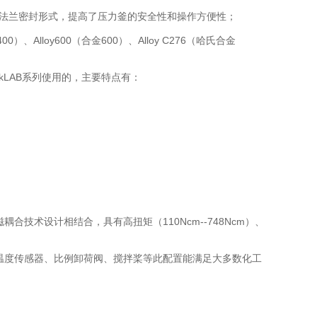
统的法兰密封形式，提高了压力釜的安全性和操作方便性；
）、Alloy600（合金600）、Alloy C276（哈氏合金
ickLAB系列使用的，主要特点有：
技术设计相结合，具有高扭矩（110Ncm--748Ncm）、
温度传感器、比例卸荷阀、搅拌桨等此配置能满足大多数化工