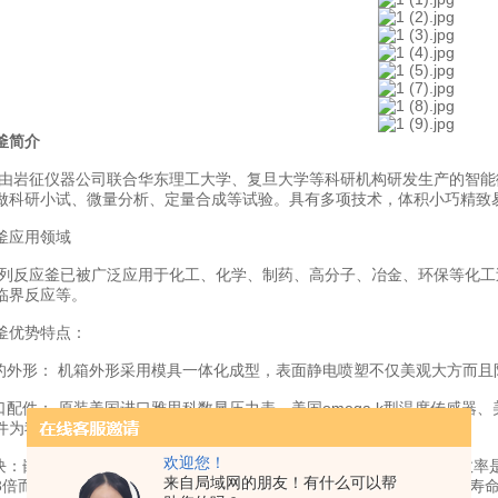
釜简介
-lab是由岩征仪器公司联合华东理工大学、复旦大学等科研机构研发生产的
做科研小试、微量分析、定量合成等试验。具有多项技术，体积小巧精致
釜应用领域
-lab系列反应釜已被广泛应用于化工、化学、制药、高分子、冶金、环保等
临界反应等。
釜优势特点：
方的外形： 机箱外形采用模具一体化成型，表面静电喷塑不仅美观大方而且
口配件： 原装美国进口雅思科数显压力表、美国omega k型温度传感器、
件为我们安全实验做了第二道防线；
欢迎您！
模块：嵌入式不锈钢加热模块是目前国内应用于微反的加热方式，加热效率是普
来自局域网的朋友！有什么可以帮
3倍而且坚固美观不变形更不有残渣脱落，为反应釜的加热效率和使用寿