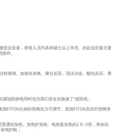
智能微型反应釜，研发人员均具有硕士以上学历。此款反应釜主要
易操作。
化工过程领域。如催化加氢、聚合反应、湿法冶金、酯化反应、香
防腐蚀防静电同时也为我们安全实验做了*道防线；
美国FITOK比例卸荷阀压力可调节、美国FITOK高压针型阀等
通铝加热、加热炉加热、电热套加热的1.5--2倍，寿命比
命保驾护航；