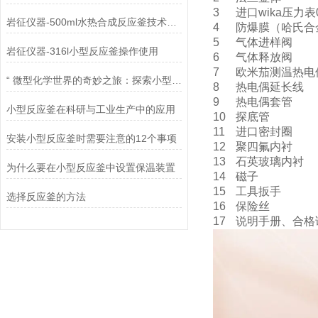
3
进口wika压力表0
岩征仪器-500ml水热合成反应釜技术参数
4
防爆膜（哈氏合
5
气体进样阀
岩征仪器-316l小型反应釜操作使用
6
气体释放阀
7
欧米茄测温热电
“ 微型化学世界的奇妙之旅：探索小型反应釜的奥秘“
8
热电偶延长线
9
热电偶套管
小型反应釜在科研与工业生产中的应用
10
探底管
11
进口密封圈
安装小型反应釜时需要注意的12个事项
12
聚四氟内衬
13
石英玻璃内衬
为什么要在小型反应釜中设置保温装置
14
磁子
15
工具扳手
选择反应釜的方法
16
保险丝
17
说明手册、合格