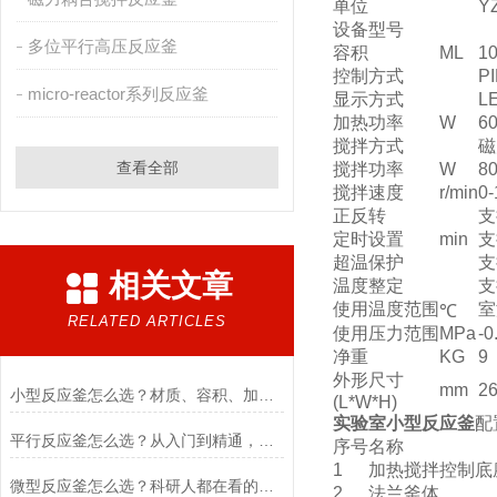
单位
Y
设备型号
多位平行高压反应釜
容积
ML
1
控制方式
P
micro-reactor系列反应釜
显示方式
L
加热功率
W
6
搅拌方式
磁
查看全部
搅拌功率
W
8
搅拌速度
r/min
0-
正反转
支
定时设置
min
支
超温保护
支
相关文章
温度整定
支
使用温度范围
室
℃
RELATED ARTICLES
使用压力范围
MPa
-0
净重
KG
9
外形尺寸
mm
26
小型反应釜怎么选？材质、容积、加热方式选购全指南
(L*W*H)
实验室小型反应釜
平行反应釜怎么选？从入门到精通，岩征仪器实战推荐
序号
名称
1
加热搅拌控制底
微型反应釜怎么选？科研人都在看的选购指南，岩征仪器了解一下
2
法兰釜体