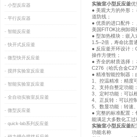
实验室小型反应釜
优
小型反应器
● 美观大方的外形
道防线；
平行反应器
● 优质的进口配件：
美国FITOK比例卸
智能反应釜
● 型加热模块：嵌
1.5--2倍，寿
快开式反应釜
● 反应釜开环设计：
操作方便性；
微型快开反应釜
● 齐全的材质选择： 标
C276（哈氏合金C27
搅拌实验室反应釜
● 精准智能控制器：由
1、控温精准：精度
智能实验室反应釜
2、支持自整定功能
3、定时功能：可以根
全自动实验室反应釜
4、正反转：可以控
5、数显功能：转速
微型反应釜
● 完整的标准配置
能满足大多数化工过
quick-lab系列反应釜
实验室小型反应釜
配
功能名称
磁力耦合搅拌反应釜