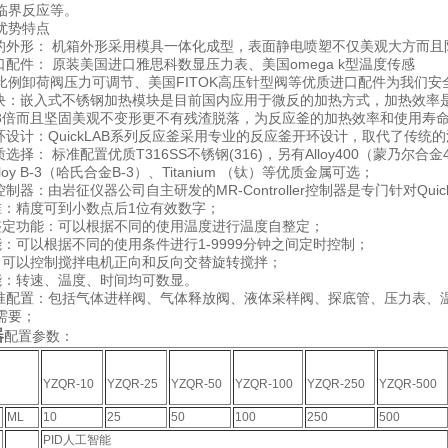
临界反应等。
优势特点
方的外形： 机箱外形采用模具一体化成型，表面静电喷塑不仅美观大方而且
口配件： 原装美国进口雅思科数显压力表、美国omega k型温度传感
OK比例卸荷阀压力可调节、美国FITOK高压针型阀等优质进口配件为我们
模块：嵌入式不锈钢加热模块是目前国内应用于微反的加热方式，加热效率是普
3倍而且坚固美观不变形更不有残渣脱落，为反应釜的加热效率和使用寿
开环设计：QuickLAB系列反应釜采用专业的反应釜开环设计，取代了传
选择： 标准配置优质T316SS不锈钢(316)，另有Alloy400（蒙乃尔合金400
lloy B-3（哈氏合金B-3）、Titanium （钛）等优质金属可选；
控制器：由岩征仪器公司自主研发的MR-Controller控制器是专门针对Qu
准：精度可到小数点后1位有效数字；
整定功能：可以根据不同的使用温度进行温度自整定；
能：可以根据不同的使用条件进行1-9999分钟之间定时控制；
：可以控制搅拌电机正向和反向交替旋转搅拌；
能：转速、温度、时间均可数显。
标准配置：包括气体进样阀、气体释放阀、液体采样阀、探底管、压力表、
需要；
器
配置参数：
YZQR-10
YZQR-25
YZQR-50
YZQR-100
YZQR-250
YZQR-500
ML
10
25
50
100
250
500
PID人工智能