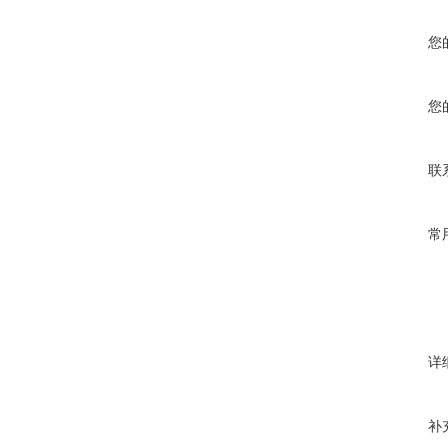
您
您
联
常
详
补