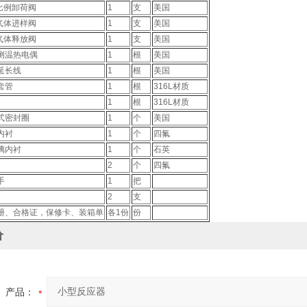
K比例卸荷阀
1
支
美国
K气体进样阀
1
支
美国
K气体释放阀
1
支
美国
测温热电偶
1
根
美国
延长线
1
根
美国
套管
1
根
316L材质
1
根
316L材质
式密封圈
1
个
美国
内衬
1
个
四氟
璃内衬
1
个
石英
2
个
四氟
手
1
把
2
支
册、合格证，保修卡、装箱单
各1份
份
价
产品：