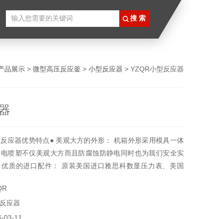
产品展示
>
微型高压反应釜
>
小型反应器
> YZQR小型反应器
器
反应器优势特点● 美观大方的外形： 机箱外形采用模具一体
静电喷塑不仅美观大方而且防腐蚀防静电同时也为我们安全实
 优质的进口配件： 原装美国进口雅思科数显压力表、美国
温度传感美国FITOK比例卸荷阀压力可调节、美国FITOK高压针型
QR
件为我们安全实验做了第二道防线；
反应器
03-11