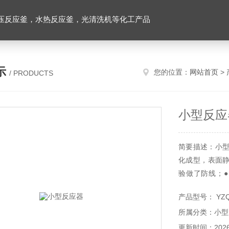
压反应釜，水热反应釜，光清洗机等化工产品
示
您的位置：
网站首页
>
/ PRODUCTS
小型反应
简要描述：小型
化成型，表面
验做了防线；●
omega k型
产品型号： YZ
阀等优质进口配
所属分类：小型
更新时间：2026-