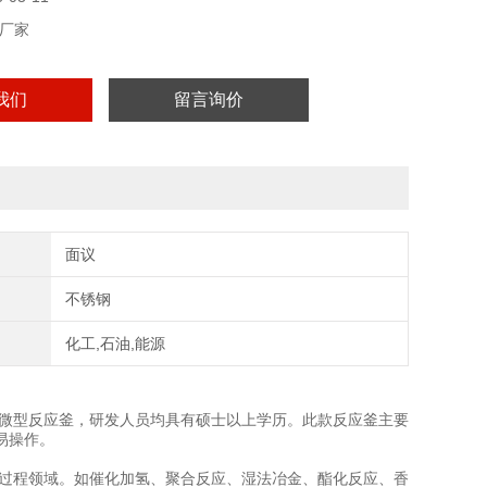
厂家
我们
留言询价
面议
不锈钢
化工,石油,能源
智能微型反应釜，研发人员均具有硕士以上学历。此款反应釜主要
易操作。
化工过程领域。如催化加氢、聚合反应、湿法冶金、酯化反应、香