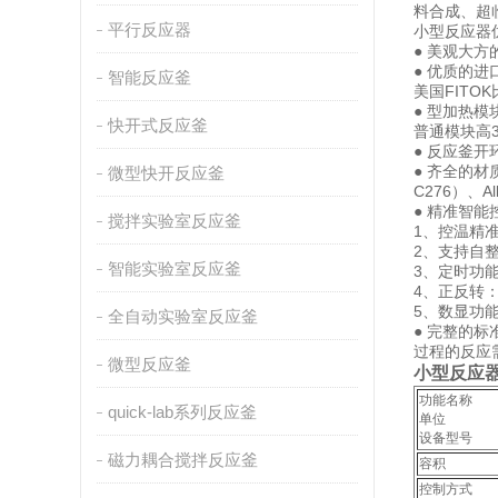
料合成、超
平行反应器
小型反应器
● 美观大
● 优质的进
智能反应釜
美国FIT
● 型加热
快开式反应釜
普通模块高
● 反应釜
● 齐全的材质
微型快开反应釜
C276）、A
● 精准智能
搅拌实验室反应釜
1、控温精
2、支持自
智能实验室反应釜
3、定时功
4、正反转
5、数显功
全自动实验室反应釜
● 完整的
过程的反应
微型反应釜
小型反应
功能名称
quick-lab系列反应釜
单位
设备型号
磁力耦合搅拌反应釜
容积
控制方式