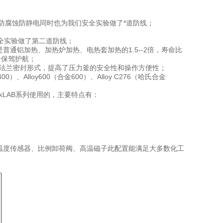
防腐蚀防静电同时也为我们安全实验做了*道防线；
安全实验做了第二道防线；
通铝加热、加热炉加热、电热套加热的1.5--2倍，寿命比
命保驾护航；
统的法兰密封形式，提高了压力釜的安全性和操作方便性；
）、Alloy600（合金600）、Alloy C276（哈氏合金
ickLAB系列使用的，主要特点有：
温度传感器、比例卸荷阀、高温磁子此配置能满足大多数化工