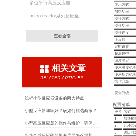
多位平行高压反应釜
显示方式
加热功率
micro-reactor系列反应釜
搅拌方式
搅拌功率
搅拌速度
查看全部
正反转
定时设置
超温保护
温度整定
相关文章
使用温度范
使用压力范
RELATED ARTICLES
操作升级
安全升级
浅析小型反应器设备的两大特点
配置清单
小型反应器哪家好？该如何挑选商家？
序号
名称
1
加热搅
小型高压反应釜的操作与维护：确保实验安全与反应效率的关键
2
开环式
3
进口雅
水热合成反应釜的填充度要怎么增加