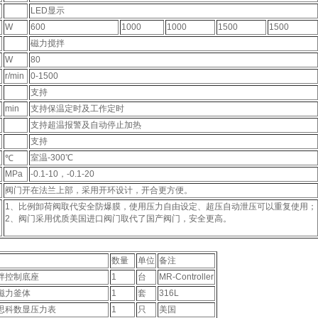
LED显示
W
600
1000
1000
1500
1500
磁力搅拌
W
80
r/min
0-1500
支持
min
支持保温定时及工作定时
支持超温报警及自动停止加热
支持
围
室温-300℃
℃
围
MPa
-0.1-10，-0.1-20
阀门开在法兰上部，采用开环设计，开合更方便。
1、比例卸荷阀取代安全防爆膜，使用压力自由设定、超压自动泄压可以重复使用；
2、阀门采用优质美国进口阀门取代了国产阀门，安全更高。
数量
单位
备注
拌控制底座
1
台
MR-Controller
磁力釜体
1
套
316L
思科数显压力表
1
只
美国