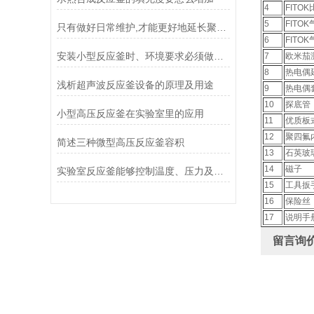
4
FITO
5
FITO
只有做好日常维护,才能更好地延长聚合反应釜的使用寿命!
6
FITO
安装小型反应釜时、环境要求必须做到位
7
欧米茄
8
热电偶
浅析超声波反应釜设备的原理及用途
9
热电偶
10
探底管
小型高压反应釜在实验室里的应用
11
优质板
12
聚四氟
简述三种微型高压反应釜容积
13
石英玻
14
磁子
实验室反应釜能够控制温度、压力及搅拌条件，用于进行化学反应的密闭容器
15
工具扳
16
保险丝
17
说明手
留言询