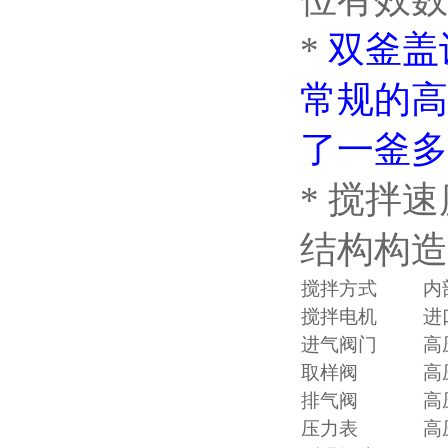
*
双釜盖
常规的高
了一釜多
* 搅拌
结构构造
搅拌方式
内
搅拌电机
进
进气阀门
高
取样阀
高
排气阀
高
压力表
高