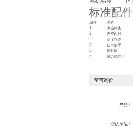
电机精度
正负
标准配件
编号
名称
1
测温探头
2
反应内衬
3
高压管道
4
扭力扳手
5
密封圈
6
磁力搅拌子
留言询价
产品：
您的单位：