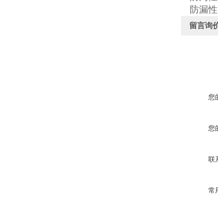
防漏性
留言询
您
您
联
常