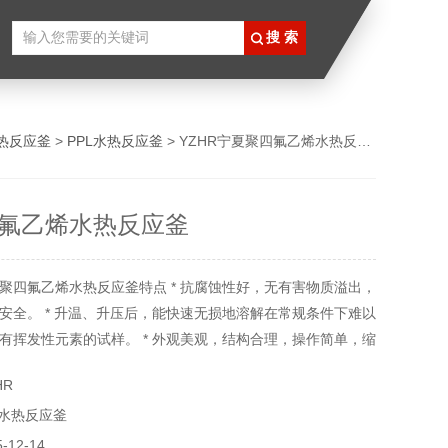
热反应釜
>
PPL水热反应釜
> YZHR宁夏聚四氟乙烯水热反应釜
氟乙烯水热反应釜
聚四氟乙烯水热反应釜特点 * 抗腐蚀性好，无有害物质溢出，
安全。 * 升温、升压后，能快速无损地溶解在常规条件下难以
有挥发性元素的试样。 * 外观美观，结构合理，操作简单，缩
据可靠。 * 内有聚四氟乙烯衬套，生成护理，可耐酸，碱等。
HR
L水热反应釜
12-14