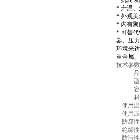
*
升温、
*
外观美
*
内有聚
*
可替代
器、压力
环境来达
重金属、
技术参数
品
型
容
材
使用温
使用压
防腐性
绝缘性
防污性