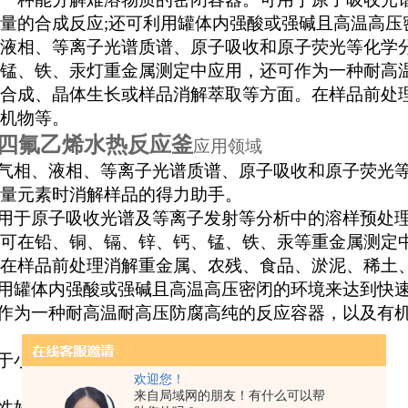
量的合成反应;还可利用罐体内强酸或强碱且高温高压
液相、等离子光谱质谱、原子吸收和原子荧光等化学
锰、铁、汞灯重金属测定中应用，还可作为一种耐高
合成、晶体生长或样品消解萃取等方面。在样品前处
机物等。
四氟乙烯水热反应釜
应用领域
气相、液相、等离子光谱质谱、原子吸收和原子荧光等
量元素时消解样品的得力助手。
用于原子吸收光谱及等离子发射等分析中的溶样预处
在铅、铜、镉、锌、钙、锰、铁、汞等重金属测定
样品前处理消解重金属、农残、食品、淤泥、稀土、
用罐体内强酸或强碱且高温高压密闭的环境来达到快速
作为一种耐高温耐高压防腐高纯的反应容器，以及有机
于小剂量的合成反应；
欢迎您！
来自局域网的朋友！有什么可以帮
性好，无有害物质溢出，减少污染，使用安全。