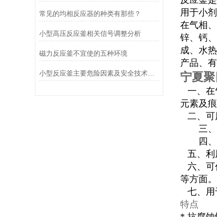
用于小剂
常见的均相反应器的种类有那些？
在气相、
小型高压反应釜相关信号调整分析
锌、钙、
成、水热
磁力反应釜不宜使的五种环境
产品、有
小型反应釜主要危险因素及安全技术措施
宁夏聚
一、在
元素及痕
二、可
三、可
四、在
五、利
六、可
等方面。
七、用
特点
*
抗腐蚀