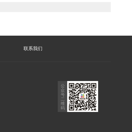
联系我们
公
众
号
二
维
码