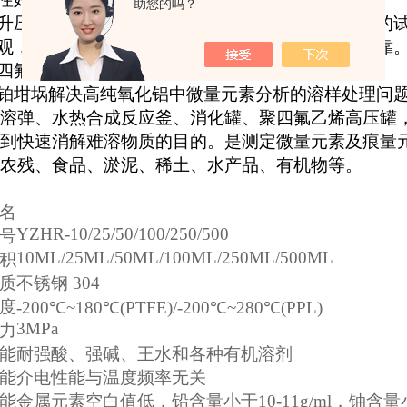
助您的吗？
升压后，能快速无损地溶解在常规条件下难以溶解的
观，结构合理，操作简单，缩短分析时间，数据可靠
四氟乙烯衬套，生成护理，可耐酸，碱等。
铂坩埚解决高纯氧化铝中微量元素分析的溶样处理问
溶弹、水热合成反应釜、消化罐、聚四氟乙烯高压罐
到快速消解难溶物质的目的。是测定微量元素及痕量
农残、食品、淤泥、稀土、水产品、有机物等。
名
YZHR-10/25/50/100/250/500
号
10ML/25ML/50ML/100ML/250ML/500ML
积
质
不锈钢 304
度
-200℃~180℃(PTFE)/-200℃~280℃(PPL)
3MPa
力
能
耐强酸、强碱、王水和各种有机溶剂
能
介电性能与温度频率无关
能
金属元素空白值低，铅含量小于10-11g/ml，铀含量小于1