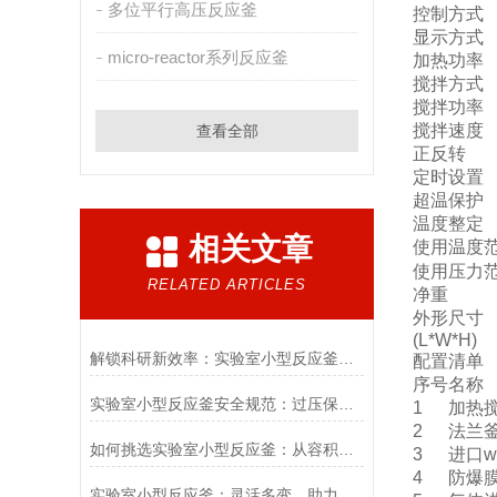
多位平行高压反应釜
控制方式
显示方式
micro-reactor系列反应釜
加热功率
搅拌方式
搅拌功率
搅拌速度
查看全部
正反转
定时设置
超温保护
温度整定
相关文章
使用温度
使用压力
RELATED ARTICLES
净重
外形尺寸
(L*W*H)
解锁科研新效率：实验室小型反应釜在化学实验、材料研发中的核心作用
配置清
序号
名称
实验室小型反应釜安全规范：过压保护装置与爆破片双重安全系统的配置要求
1
加热
2
法兰
如何挑选实验室小型反应釜：从容积到压力的全面考量
3
进口wi
4
防爆
实验室小型反应釜：灵活多变，助力科研探索新领域