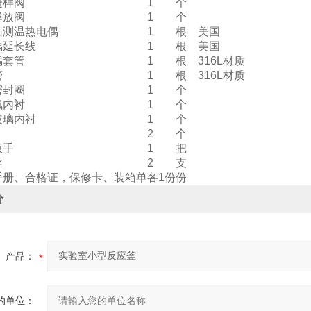
进样阀
1
个
释放阀
1
个
茄测温热电偶
1
根
美国
偶延长线
1
根
美国
偶套管
1
根
316L材质
管
1
根
316L材质
密封圈
1
个
氟内衬
1
个
玻璃内衬
1
个
2
个
扳手
1
把
丝
2
支
手册、合格证，保修卡、装箱单
各1份
份
价
产品：
的单位：