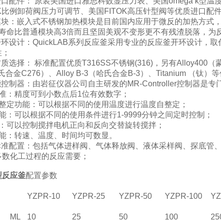
进口配件： 原装美国进口雅思科数显压力表、美国omega k型温
OK比例卸荷阀压力可调节、美国FITOK高压针型阀等优质进口
热模块：嵌入式不锈钢加热模块是目前国内应用于微反的加热方式
2倍，寿命比普通模块高3倍而且坚固美观不变形更不有残渣脱落，
开环设计：QuickLAB系列反应釜采用专业的反应釜开环设计
性；
质选择： 标准配置优质T316SS不锈钢(316)，另有Alloy400（蒙乃
氏合金C276）、Alloy B-3（哈氏合金B-3）、Titanium （
能控制器：由岩征仪器公司自主研发的MR-Controller控制器是
精准：精度可到小数点后1位有效数字；
自整定功能：可以根据不同的使用温度进行温度自整定；
能：可以根据不同的使用条件进行1-9999分钟之间定时控制；
转：可以控制搅拌电机正向和反向交替旋转搅拌；
功能：转速、温度、时间均可数显。
的标准配置：包括气体进样阀、气体释放阀、液体采样阀、探底管
多数化工过程的反应需要；
型反应釜
配置参数
YZPR-10
YZPR-25
YZPR-50
YZPR-100
YZ
ML
10
25
50
100
25