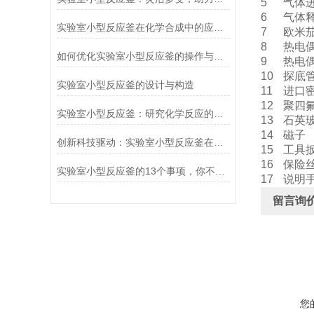
5
气体
6
气体
实验室小型反应釜在化学合成中的应用与前景
7
欧米
8
热电
如何优化实验室小型反应釜的操作与性能
9
热电
10
探底
实验室小型反应釜的设计与构造
11
进口
12
聚四
实验室小型反应釜：研究化学反应的重要工具
13
石英
14
磁子
创新科技驱动：实验室小型反应釜在生物技术领域的应用
15
工具
16
保险
实验室小型反应釜的13个事项，你不得不了解下！
17
说明
留言询
您