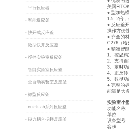
● 优质的
美国FIT
平行反应器
● 型加
1.5--
智能反应釜
● 反应釜
操作方便
快开式反应釜
● 齐全的材
C276（哈
微型快开反应釜
● 精准智
1、控温
搅拌实验室反应釜
2、支持
3、定时功
智能实验室反应釜
4、正反
5、数显
全自动实验室反应釜
● 完整
能满足大
微型反应釜
实验室小
quick-lab系列反应釜
功能名称
单位
磁力耦合搅拌反应釜
设备型号
容积