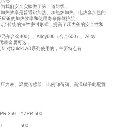
度传感
配件为我们安全实验做了第二道防线；
，加热效率是普通铝加热、加热炉加热、电热套加热的
为反应釜的加热效率和使用寿命保驾护航；
，取代了传统的法兰密封形式，提高了压力釜的安全性和
尔合金400）、Alloy600（合金600）、Alloy
钛）等优质金属可选；
专门针对QuickLAB系列使用的，主要特点有：
、压力表、温度传感器、比例卸荷阀、高温磁子此配置
PR-250
YZPR-500
0
500