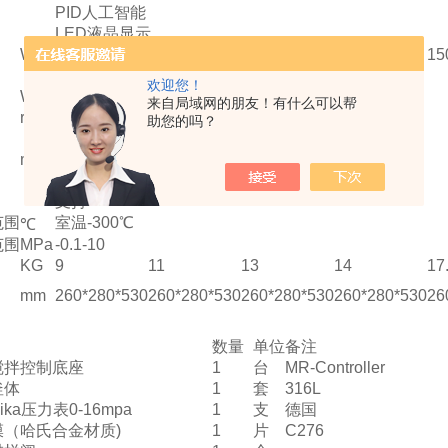
PID人工智能
LED液晶显示
W
600
1000
1000
15
磁力搅拌
欢迎您！
W
80
来自局域网的朋友！有什么可以帮
r/min
0-1500
助您的吗？
支持
min
支持保温定时及工作定时
支持超温报警及自动停止加热
支持
范围
室温-300℃
℃
范围
MPa
-0.1-10
KG
9
11
13
14
17
mm
260*280*530
260*280*530
260*280*530
260*280*530
26
单
数量
单位
备注
搅拌控制底座
1
台
MR-Controller
釜体
1
套
316L
ka压力表0-16mpa
1
支
德国
膜（哈氏合金材质)
1
片
C276