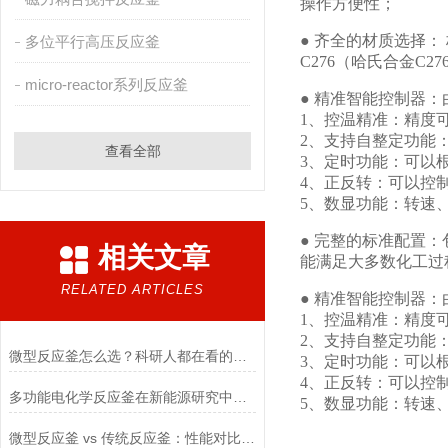
操作方便性；
● 齐全的材质选择： 标准
多位平行高压反应釜
C276（哈氏合金C27
micro-reactor系列反应釜
● 精准智能控制器
1、
控温精准：精度
2、
支持自整定功能
查看全部
3、
定时功能：可以根
4、
正反转：可以控
5、
数显功能：转速
● 完整的标准配置
相关文章
能满足大多数化工过
RELATED ARTICLES
● 精准智能控制器
1、
控温精准：精度
2、
支持自整定功能
微型反应釜怎么选？科研人都在看的选购指南，岩征仪器了解一下
3、
定时功能：可以根
4、
正反转：可以控
多功能电化学反应釜在新能源研究中的应用
5、
数显功能：转速
微型反应釜 vs 传统反应釜：性能对比与优势探讨