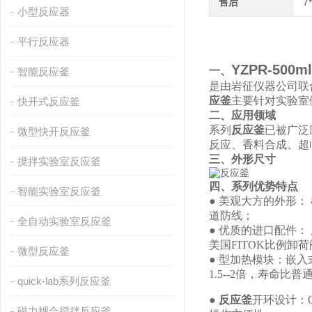
售后
7
小型反应器
平行反应器
YZPR-500
一、
智能反应釜
是由岩征仪器公司联
应釜
主要针对实验室
快开式反应釜
二、
应用领域
系列
反应釜
已被广泛
微型快开反应釜
反应、香料合成、超
三、
外形尺寸
搅拌实验室反应釜
四、
系列优势特点
智能实验室反应釜
● 美观大方的外形
道防线；
全自动实验室反应釜
● 优质的进口配件：
美国FITOK比例卸
微型反应釜
● 型加热模块：
嵌入
1.5--2倍，寿命
quick-lab系列反应釜
●
反应釜
开环设计：Qu
磁力耦合搅拌反应釜